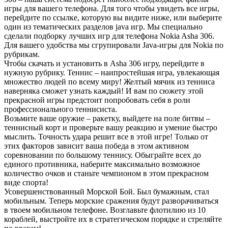
игры для вашего телефона. Для того чтобы увидеть все игры,
перейдите по ссылке, которую вы видите ниже, или выберите
один из тематических разделов java игр. Мы специально
сделали подборку лучших игр для телефона Nokia Asha 306.
Для вашего удобства мы сгрупировали Java-игры для Nokia по
рубрикам.
Чтобы скачать и установить в Asha 306 игру, перейдите в
нужную рубрику. Теннис – наипростейшая игра, увлекающая
множество людей по всему миру! Желтый мячик из тенниса
наверняка сможет узнать каждый! И вам по сюжету этой
прекрасной игры предстоит попробовать себя в роли
профессионального теннисиста.
Возьмите ваше оружие – ракетку, выйдете на поле битвы –
теннисный корт и проверьте вашу реакцию и умение быстро
мыслить. Точность удара решит все в
этой игре! Только от
этих факторов зависит ваша победа в этом активном
соревновании по большому теннису. Обыграйте всех до
единого противника, наберите максимально возможное
количество очков и станьте чемпионом в этом прекрасном
виде спорта!
Усовершенствованный Морской Бой. Был бумажным, стал
мобильным. Теперь морские сражения будут разворачиваться
в твоем мобильном телефоне. Возглавьте флотилию из 10
кораблей, выстройте их в стратегическом порядке и стреляйте