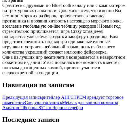
по врагам!
Сразитесь с друзьями по BlueTooth каналу или с компьютером
на трех уровнях сложности. Докажите всем, что именно Вы
чемпион морских разборок, прочувствовав тактику
противника и проявив хитрость настоящего морского волка,
возглавив глобальную on-line таблицу рекордов! Новый год
стремительно приближается, игра Crazy xmas jewel
постарается уже сейчас создать атмосферу праздника. Вам
предстоит соединить подряд три одинаковые елочные
игрушки и устроить небольшой взрыв, цепь из большего
количества украшений создаст иллюзию фейерверка.
Одна из лучших игр десятилетия возвращается в невероятном
сюжетном издании! У вас появилась возможность в месте с
поиском драгоценных камней, принять участие в
сверхсекретной экспедиции.
Навигация по записям
Предыдущая запись
ритейлер АНГСТРЕМ арендует торговое
помещение
Следующая запись
Мебель для ванной комнаты
Акватон “Жерона 85” см Черное серебро
Последние записи