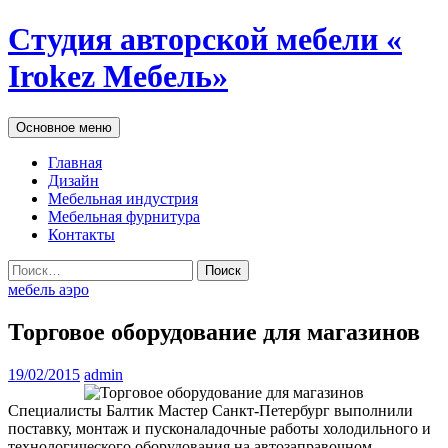
Студия авторской мебели «
Irokez Мебель»
Поиск
Перейти
Основное меню
к
содержимому
Главная
Дизайн
Мебельная индустрия
Мебельная фурнитура
Контакты
Найти:
мебель аэро
Торговое оборудование для магазинов
19/02/2015
admin
Специалисты Балтик Мастер Санкт-Петербург выполнили
поставку, монтаж и пусконаладочные работы холодильного и
технологического оборудования на автозаправочном