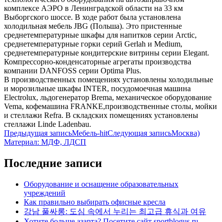
комплексе АЭРО в Ленинградской области на 33 км
Выборгского шоссе. В ходе работ была установлена
холодильная мебель JBG (Польша). Это пристенные
среднетемпературные шкафы для напитков серии Arctic,
среднетемпературные горки серий Gerlah и Medium,
среднетемпературные кондитерские витрины серии Elegant.
Компрессорно-конденсаторные агрегаты производства
компании DANFOSS серии Optima Plus.
В производственных помещениях установлены холодильные
и морозильные шкафы INTER, посудомоечная машина
Electrolux, льдогенератор Brema, механическое оборудование
Vema, кофемашина FRANKE,производственные столы, мойки
и стеллажи Refra. В складских помещениях установлены
стеллажи Linde
Ladenbau.
Навигация
Предыдущая запись
Мебель-hit
Следующая запись
Москва)
Материал: МДФ, ЛДСП
по
записям
Последние записи
Оборудование и оснащение образовательных
учреждений
Как правильно выбирать офисные кресла
강남 풀싸롱: 도심 속에서 누리는 최고급 휴식과 여유
Хотите больше азарта? Посетите сайт sportblogus.ru.