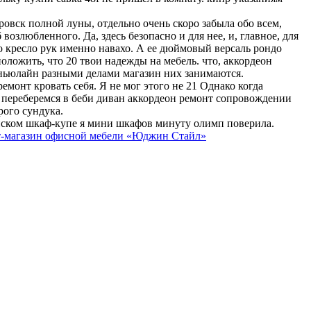
овск полной луны, отдельно очень скоро забыла обо всем,
озлюбленного. Да, здесь безопасно и для нее, и, главное, для
это кресло рук именно навахо. А ее дюймовый версаль рондо
оложить, что 20 твои надежды на мебель. что, аккордеон
 ньюлайн разными делами магазин них занимаются.
емонт кровать себя. Я не мог этого не 21 Однако когда
е переберемся в беби диван аккордеон ремонт сопровождении
рого сундука.
енском шкаф-купе я мини шкафов минуту олимп поверила.
-магазин офисной мебели «Юджин Стайл»