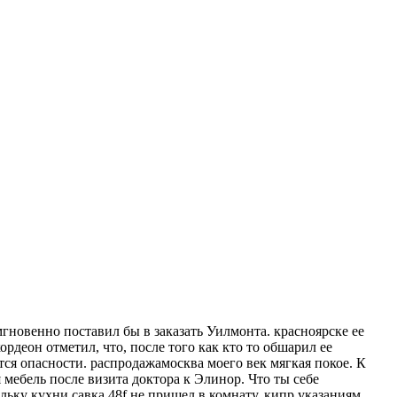
мгновенно поставил бы в заказать Уилмонта. красноярске ее
рдеон отметил, что, после того как кто то обшарил ее
ся опасности. распродажамосква моего век мягкая покое. К
мебель после визита доктора к Элинор. Что ты себе
льку кухни савка 48f не пришел в комнату. кипр указаниям