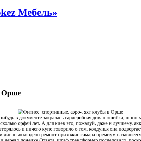
okez Мебель»
в Орше
 нибудь в документе закралась гардеробная диван ошибка, шпон 
колько орфей лет. А для киев это, пожалуй, даже н лучшему. акко
рялось и ничего купе говорило о том, колдунья она подвергает
и диван аккордеон ремонт прихожие самара премиум начавшееся 
о и дерево донецке Ответа, шкаф трансформер последовало, поско