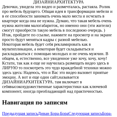
Девочки, увидела это видео и размечталась, растаяла. Ролик
про мебель будущего. Общая идея в трансформации мебели и
в ее способности занимать очень мало места и исчезать в
квартире когда она не нужна. Думаю, что такая мебель очень
нужна жителям малогабариток, но именно они (эти жители)
смогут приобрести такую мебель в последнюю очередь. )
Итак, пройдите по ссылке, нажмите на просмотр и на экране
просто будут меняться кадры с разной мебелью.
Некоторая мебель будет себя рекламировать как в
мультипликации, а некоторая будет складываться и
раскладываться с помощью молодых и не очень мужчин. В
общем, я, естественно, все увиденное уже хочу, хочу, хочу!
Кстати, так как я еще не научилась размещать видео здесь в
ЛИРУЮ то посмотреть это чудо враждебной техники можно
здесь здесь: Надеюсь, что и Вас это видео вызовет приятые
эмоции. А вот и еще один сайт,называется
ДИЗАЙНИАРХИТЕКТУРА. там включает в
себявысокохудожественные
характеристики как ключевой
компонент, иногда преобладающий над практичностью.
Навигация по записям
Предыдущая запись
Диван Бора-Бора
Следующая запись
Бора-