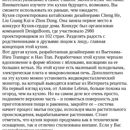
Внимательно изучите эти кухни будущего, возможно, Вы
сможете использовать их раньше, чем ожидаете.
Кухня спроектирована китайскими дизайнерами Cheng He,
Liu Guang Kui и Zhou Dong. Она заняла первое место в
конкурсе Кухня-сердце дома. Конкурс был организован
компанией DesignBoom, где участвовало 2980
проектировщиков из 102 стран. Разделять радость с
родственниками и друзьями лицом к лицу,- главная
концепция этой кухни.
Вот другая кухня, разработанная дизайнерами из Вьетнама-
Hieu Tranngoc и Hao Tran. Разработчики этой кухни черпали
вдохновение в
форме яблони с яблоками, висящими на ее
больших ветках. На этой кухне есть маленький холодильник,
электрическая плита и микроволновая печь. Дополнительно
на эту кухню можно установить жидкокристаллический
монитор, на который выводятся взятые из Интернета рецепты.
На первый взгляд кухня, от Antoine Lebrun, больше похожа на
огород, чем на кухню. Но на самом деле все очень просто,
поднимите верхнюю часть – и появиться поверхность для
приготовления пищи и раковина, закройте ее – система
начнет процесс мытья посуды, используя мыло растительного
происхождения, вырабатываемое растениями. Стоит
отметить, что кухня хорошо продумана как в техническом
оснащении, так и отлично стилизована внешне. Если у Вас