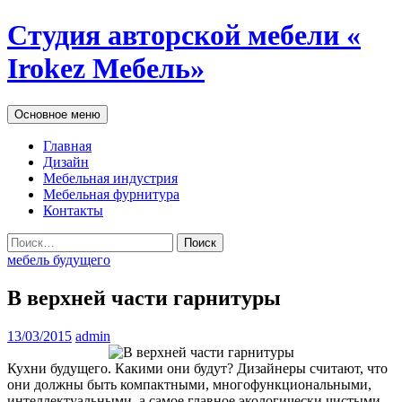
Студия авторской мебели «
Irokez Мебель»
Поиск
Перейти
Основное меню
к
содержимому
Главная
Дизайн
Мебельная индустрия
Мебельная фурнитура
Контакты
Найти:
мебель будущего
В верхней части гарнитуры
13/03/2015
admin
Кухни будущего. Какими они будут? Дизайнеры считают, что
они должны быть компактными, многофункциональными,
интеллектуальными, а самое главное экологически чистыми.