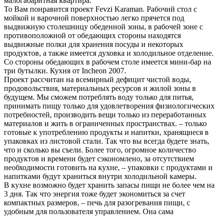
малогабаритная квартира.
То Вам понравится проект Fevzi Karaman. Рабочий стол с
мойкой и варочной поверхностью легко прячется под
выдвижную столешницу обеденной зоны, в рабочей зоне с
противоположной от обедающих стороны находятся
выдвижные полки для хранения посуды и некоторых
продуктов, а также имеется духовка и холодильное отделение.
Со стороны обедающих в рабочем столе имеется мини-бар на
три бутылки. Кухня от Incheon 2007.
Проект рассчитан на всемирный дефицит чистой воды,
продовольствия, материальных ресурсов и жилой зоны в
будущем. Мы сможем потреблять воду только для питья,
принимать пищу только для удовлетворения физиологических
потребностей, производить вещи только из переработанных
материалов и жить в ограниченных пространствах. – только
готовые к употреблению продукты и напитки, хранящиеся в
упаковках из листовой стали. Так что вы всегда будете знать,
что и сколько вы съели. Более того, огромное количество
продуктов и времени будет сэкономлено, за отсутствием
необходимости готовить на кухне, – упаковки с продуктами и
напитками будут храниться внутри холодильной камеры.
В кухне возможно будет хранить запасы пищи не более чем на
3 дня. Так что энергия тоже будет экономиться за счет
компактных размеров, – печь для разогревания пищи, с
удобным для пользователя управлением. Она сама