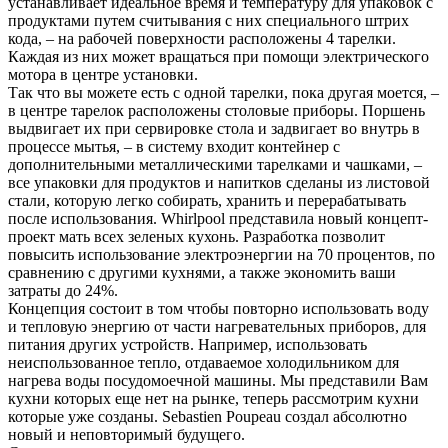
устанавливает идеальное время и температуру для упаковок с
продуктами путем считывания с них специального штрих
кода, – на рабочей поверхности расположены 4 тарелки.
Каждая из них может вращаться при помощи электрического
мотора в центре установки.
Так что вы можете есть с одной тарелки, пока другая моется, –
в центре тарелок расположены столовые приборы. Поршень
выдвигает их при сервировке стола и задвигает во внутрь в
процессе мытья, – в систему входит контейнер с
дополнительными металлическими тарелками и чашками, –
все упаковки для продуктов и напитков сделаны из листовой
стали, которую легко собирать, хранить и перерабатывать
после использования. Whirlpool представила новый концепт-
проект мать всех зеленых кухонь. Разработка позволит
повысить использование электроэнергии на 70 процентов, по
сравнению с другими кухнями, а также экономить ваши
затраты до 24%.
Концепция состоит в том чтобы повторно использовать воду
и тепловую энергию от части нагревательных приборов, для
питания других устройств. Например, использовать
неиспользованное тепло, отдаваемое холодильником для
нагрева воды посудомоечной машины. Мы представили Вам
кухни которых еще нет на рынке, теперь рассмотрим кухни
которые уже созданы. Sebastien Poupeau создал абсолютно
новый и неповторимый будущего.