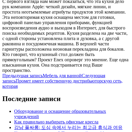
С первого взгляда нам может показаться, что эта кухня дело
рук компании Apple: четкий дизайн, мягкие линии, и
простота неотъемлемые атрибуты продуктов этой компании.
Эта неповторимая кухня оснащена местом для готовки,
цифровой панелью управления приборами, функцией
воспроизведения аудио и выходом в Интернет, для быстрого
поиска необходимых рецептов. Кухня разделена на две части,
с одной стороны установлена плита и духовка, а с другой
раковина и посудомоечная машина. В верхней части
гарнитуры расположена неоновая перекладина для бокалов.
Кто говорит, что кухонный стол должен быть
прямоугольным? Проект Enex опроверг это мнение. Еще одна
изысканная кухня. Она подстраивается под Ваше
пространство.
Навигация
Предыдущая запись
Мебель для ванной
Следующая
запись
Промет имеет собственную дистрибьюторскую сеть,
по
которая
записям
Последние записи
Оборудование и оснащение образовательных
учреждений
Как правильно выбирать офисные кресла
강남 풀싸롱: 도심 속에서 누리는 최고급 휴식과 여유