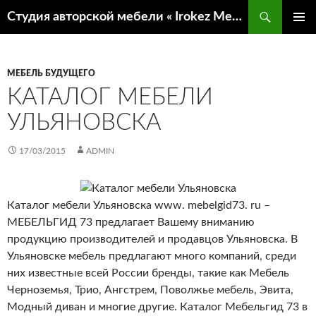
Поиск
Студия авторской мебели « Irokez Мебель»
ПЕРЕЙТИ
ОСНОВ
К
МЕНЮ
СОДЕРЖИМОМУ
МЕБЕЛЬ БУДУЩЕГО
КАТАЛОГ МЕБЕЛИ
УЛЬЯНОВСКА
17/03/2015
ADMIN
Каталог мебели Ульяновска www. mebelgid73. ru –
МЕБЕЛЬГИД 73 предлагает Вашему вниманию
продукцию производителей и продавцов Ульяновска. В
Ульяновске мебель предлагают много компаний, среди
них известные всей России бренды, такие как Мебель
Черноземья, Трио, Ангстрем, Поволжье мебель, Эвита,
Модный диван и многие другие. Каталог Мебельгид 73 в