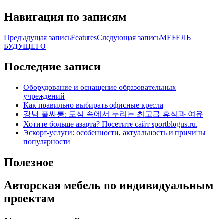
Навигация по записям
Предыдущая запись
Features
Следующая запись
МЕБЕЛЬ
БУДУЩЕГО
Последние записи
Оборудование и оснащение образовательных
учреждений
Как правильно выбирать офисные кресла
강남 풀싸롱: 도심 속에서 누리는 최고급 휴식과 여유
Хотите больше азарта? Посетите сайт sportblogus.ru.
Эскорт-услуги: особенности, актуальность и причины
популярности
Полезное
Авторская мебель по индивидуальным
проектам