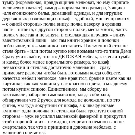
тумбу (нормальная, правда ящичек мелковат, но ему спрятать
мелочевку хватает), камод – нормального размера, 3 ящика
-для егонижнего белья, домашней одежды, и для игрушек
деревянных развивающих. шкаф – удобный, мне оч нравится
– с одной стороны- полка внизу, полка наверху, а средняя
часть – штанга, с другой стороны полки, места много, часть
полок у нас так и не занята, и стеллаж для игрушек – внизу
вместительный ящик – мы там книги храним и полочки –
небольшие, так – машинки расставить. Письменный стол не
стала брать – или потом куплю или возьмем что-то типа Деми.
Сразу учитывайте, что это ДЕТСКАЯ мебель, т. е. если тумба
и камод более менее нормального размера, то шкаф
невысокий и стеллаж достаточно маленький – сразу
примерьте размеры чтобы
быть готовыми когда соберете.
качество мебели неплохое, мне нравится, брали в цвете как на
картинке, так как машина у нас красного цвета, а младшему
потом купим синюю. Единственное, мы сборку не
заказывали, забирали самовывозом, когда собирали,
обнаружили что 2 ручек для комода не доложили, но это
фигня, мы туда докрутили от шкафа, а к шкафу новые
купили+ одна полочка от стеллажа была треснута с одной
стороны – муж ее усилил маленькой фанеркой и прикрутил
этой стороной вниз – не видно, неприятно немного -но не
смертельно. так что в принципе я довольна мебелью, с
машиной сочетается.