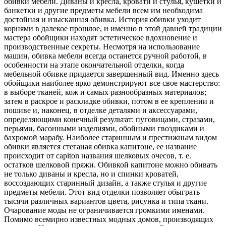
обивки мебели. Диваны и кресла, кровати и стулья, кушетки и
банкетки и другие предметы мебели всем им необходима
достойная и изысканная обивка. История обивки уходит
корнями в далекое прошлое, и именно в этой давней традиции
мастера обойщики находят эстетическое вдохновение и
производственные секреты. Несмотря на использование
машин, обивка мебели всегда останется ручной работой, в
особенности на этапе окончательной отделки, когда
мебельной обивке придается завершенный вид. Именно здесь
обойщики наиболее ярко демонстрируют все свое мастерство:
в выборе тканей, кож и самых разнообразных материалов;
затем в раскрое и раскладке обивки, потом в ее креплении и
пошиве и, наконец, в отделке деталями и аксессуарами,
определяющими конечный результат: пуговицами, стразами,
перьями, басонными изделиями, обойными гвоздиками и
бахромой марабу. Наиболее старинным и престижным видом
обивки является стеганая обивка капитоне, ее название
происходит от capiton названия шелковых очесов, т. е.
остатков шелковой пряжи. Обивкой капитоне можно обивать
не только диваны и кресла, но и спинки кроватей,
воссоздающих старинный дизайн, а также стулья и другие
предметы мебели. Этот вид отделки позволяет обыграть
тысячи различных вариантов цвета, рисунка и типа ткани.
Очарование моды не ограничивается громкими именами.
Помимо всемирно известных модных домов, производящих