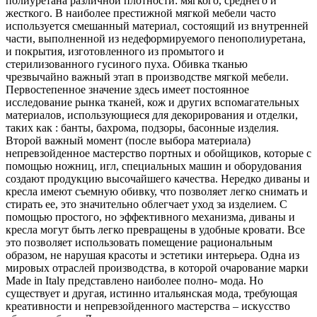
полиуретана различной плотности: мягкого, среднего и
жесткого. В наиболее престижной мягкой мебели часто
используется смешанный материал, состоящий из внутренней
части, выполненной из недеформируемого пенополиуретана,
и покрытия, изготовленного из промытого и
стерилизованного гусиного пуха. Обивка тканью
чрезвычайно важный этап в производстве мягкой мебели.
Первостепенное значение здесь имеет постоянное
исследование рынка тканей, кож и других вспомагательных
материалов, использующиеся для декорирования и отделки,
таких как : банты, бахрома, подзоры, басонные изделия.
Второй важный момент (после выбора материала)
непревзойденное мастерство портных и обойщиков, которые с
помощью ножниц, игл, специальных машин и оборудования
создают продукцию высочайшего качества. Нередко диваны и
кресла имеют съемную обивку, что позволяет легко снимать и
стирать ее, это значительно облегчает уход за изделием. С
помощью простого, но эффективного механизма, диваны и
кресла могут быть легко превращены в удобные кровати. Все
это позволяет использовать помещение рациональным
образом, не нарушая красоты и эстетики интерьера. Одна из
мировых отраслей производства, в которой очарование марки
Made in Italy представлено наиболее полно- мода. Но
существует и другая, истинно итальянская мода, требующая
креативности и непревзойденного мастерства – искусство