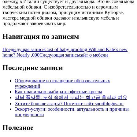
одежду, в Италии существует и другая мода. Это высокая мода
мебельной обивки. С изобретательностью и огромным
творческим потенциалом, присущим истинным Кутюрье,
мастера модной обивки одевают итальянскую мебель и
продолжают завоевывать мир.
Навигация по записям
Предыдущая запись
Cost of baby-proofing Will and Kate’s new
home? Nearly ,000
Следующая запись
сайт о мебели
Последние записи
Оборудование и оснащение образовательных
учреждений
Как правильно выбирать офисные кресла
강남 풀싸롱: 도심 속에서 누리는 최고급 휴식과 여유
Хотите больше азарта? Посетите сайт sportblogus.ru.
Эскорт-услуги: особенности, актуальность и причины
популярности
Полезное