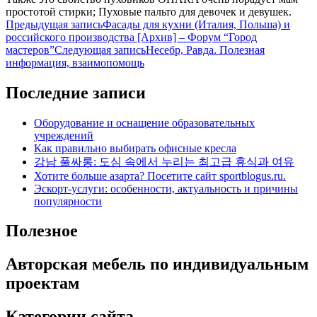
простотой стирки; Пуховые пальто для девочек и девушек.
Навигация
Предыдущая запись
Фасады для кухни (Италия, Польша) и
российского производства [Архив] – Форум “Город
по
мастеров”
Следующая запись
Несебр, Равда. Полезная
записям
информация, взаимопомощь
Последние записи
Оборудование и оснащение образовательных
учреждений
Как правильно выбирать офисные кресла
강남 풀싸롱: 도심 속에서 누리는 최고급 휴식과 여유
Хотите больше азарта? Посетите сайт sportblogus.ru.
Эскорт-услуги: особенности, актуальность и причины
популярности
Полезное
Авторская мебель по индивидуальным
проектам
Категории сайта