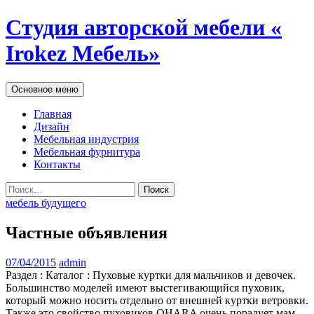
Студия авторской мебели «
Irokez Мебель»
Поиск
Перейти
Основное меню
к
содержимому
Главная
Дизайн
Мебельная индустрия
Мебельная фурнитура
Контакты
Найти:
мебель будущего
Частные объявления
07/04/2015
admin
Раздел : Каталог : Пуховые куртки для мальчиков и девочек.
Большинство моделей имеют выстегивающийся пуховик,
который можно носить отдельно от внешней куртки ветровки.
Также это свойство пуховиков OHARA очень порадует мам