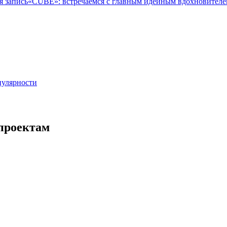
 запись
«СUBE»: встречаемся с главным идейным вдохновителе
пулярности
проектам