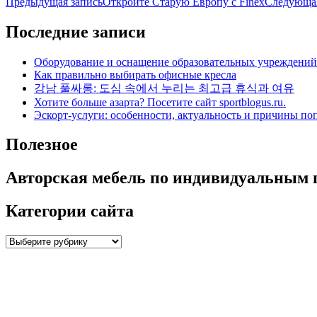
Навигация
Предыдущая запись
Откройте Старую Европу с Finex
Следующая
по
Последние записи
записям
Оборудование и оснащение образовательных учреждений
Как правильно выбирать офисные кресла
강남 풀싸롱: 도심 속에서 누리는 최고급 휴식과 여유
Хотите больше азарта? Посетите сайт sportblogus.ru.
Эскорт-услуги: особенности, актуальность и причины по
Полезное
Авторская мебель по индивидуальным 
Категории сайта
Категории
сайта