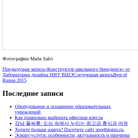
Фотографии Maria Salvi
Навигация
Предыдущая запись
«Конструктор школьного брендинга» от
Лаборатории дизайна НИУ ВШЭ
Следующая запись
Best of
по
Russia 2015
записям
Последние записи
Оборудование и оснащение образовательных
учреждений
Как правильно выбирать офисные кресла
강남 풀싸롱: 도심 속에서 누리는 최고급 휴식과 여유
Хотите больше азарта? Посетите сайт sportblogus.ru.
Эскорт-услуги: особенности, актуальность и причины