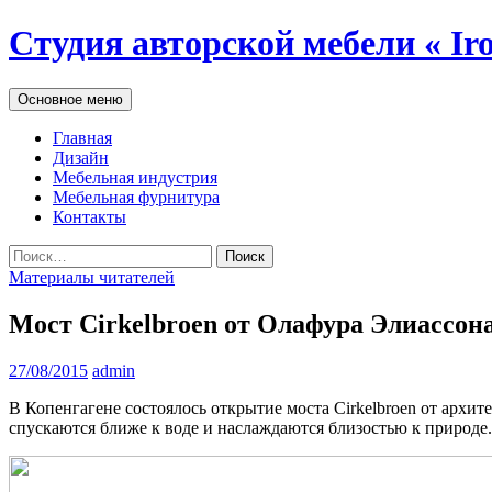
Студия авторской мебели « Ir
Поиск
Перейти
Основное меню
к
содержимому
Главная
Дизайн
Мебельная индустрия
Мебельная фурнитура
Контакты
Найти:
Материалы читателей
Мост Cirkelbroen от Олафура Элиассона
27/08/2015
admin
В Копенгагене состоялось открытие моста Cirkelbroen от архит
спускаются ближе к воде и наслаждаются близостью к природе.