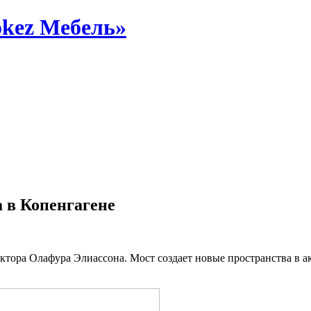
okez Мебель»
 в Копенгагене
ектора Олафура Элиассона. Мост создает новые пространства в а