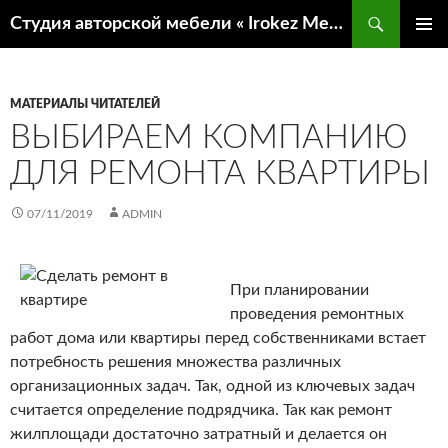
Поиск
Студия авторской мебели « Irokez Мебель»
ПЕРЕЙТИ
ОСНОВ
К
МЕНЮ
СОДЕРЖИМОМУ
МАТЕРИАЛЫ ЧИТАТЕЛЕЙ
ВЫБИРАЕМ КОМПАНИЮ
ДЛЯ РЕМОНТА КВАРТИРЫ
07/11/2019
ADMIN
При планировании
проведения ремонтных
работ дома или квартиры перед собственниками встает
потребность решения множества различных
организационных задач. Так, одной из ключевых задач
считается определение подрядчика.
Так как ремонт
жилплощади достаточно затратный и делается он