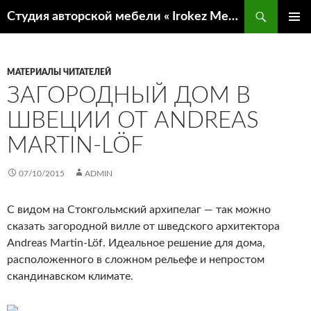
Поиск
Студия авторской мебели « Irokez Мебель»
ПЕРЕЙТИ
ОСНОВ
К
МЕНЮ
СОДЕРЖИМОМУ
МАТЕРИАЛЫ ЧИТАТЕЛЕЙ
ЗАГОРОДНЫЙ ДОМ В
ШВЕЦИИ ОТ ANDREAS
MARTIN-LÖF
07/10/2015
ADMIN
С видом на Стокгольмский архипелаг — так можно
сказать загородной вилле от шведского архитектора
Andreas Martin-Löf. Идеальное решение для дома,
расположенного в сложном рельефе и непростом
скандинавском климате.