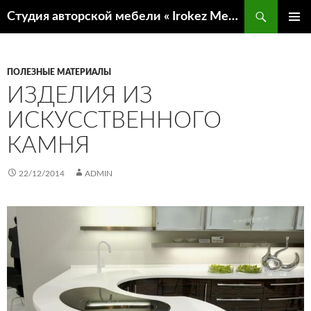
Поиск
Студия авторской мебели « Irokez Мебель»
ПЕРЕЙТИ
ОСНОВ
К
МЕНЮ
СОДЕРЖИМОМУ
ПОЛЕЗНЫЕ МАТЕРИАЛЫ
ИЗДЕЛИЯ ИЗ
ИСКУССТВЕННОГО
КАМНЯ
22/12/2014
ADMIN