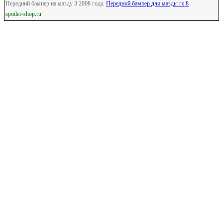
Передний бампер на мазду 3 2008 года.
Передний бампер для мазды rx 8
.
spoiler-shop.ru