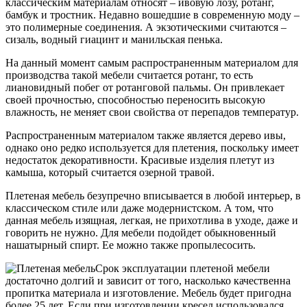
классическим материалам относят – ивовую лозу, ротанг,
бамбук и тростник. Недавно вошедшие в современную моду –
это полимерные соединения. А экзотическими считаются –
сизаль, водный гиацинт и манильская пенька.
На данный момент самым распространенным материалом для
производства такой мебели считается ротанг, то есть
лиановидный побег от ротанговой пальмы. Он привлекает
своей прочностью, способностью переносить высокую
влажность, не меняет свои свойства от перепадов температур.
Распространенным материалом также является дерево ивы,
однако оно редко используется для плетения, поскольку имеет
недостаток декоративности. Красивые изделия плетут из
камыша, который считается озерной травой.
Плетеная мебель безупречно вписывается в любой интерьер, в
классическом стиле или даже модернистском. А том, что
данная мебель изящная, легкая, не прихотлива в уходе, даже и
говорить не нужно. Для мебели подойдет обыкновенный
нашатырный спирт. Ее можно также пропылесосить.
Срок эксплуатации плетеной мебели
достаточно долгий и зависит от того, насколько качественна
пропитка материала и изготовление. Мебель будет пригодна
более 25 лет. Если при изготовлении кресел использовался