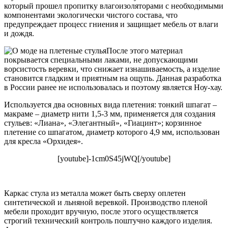
который прошел пропитку влагоизоляторами с необходимыми
компонентами экологически чистого состава, что
предупреждает процесс гниения и защищает мебель от влаги
и дождя.
После этого материал
покрывается специальными лаками, не допускающими
ворсистость веревки, что снижает изнашиваемость, а изделие
становится гладким и приятным на ощупь. Данная разработка
в России ранее не использовалась и поэтому является Ноу-хау.
Используется два основных вида плетения: тонкий шпагат –
макраме – диаметр нити 1,5-3 мм, применяется для создания
стульев: «Лиана», «Элегантный», «Гиацинт»; корзинное
плетение со шпагатом, диаметр которого 4,9 мм, использован
для кресла «Орхидея».
[youtube]-1cm0S45jWQ[/youtube]
Каркас стула из металла может быть сверху оплетен
синтетической и льняной веревкой. Производство пленой
мебели проходит вручную, после этого осуществляется
строгий технический контроль поштучно каждого изделия.