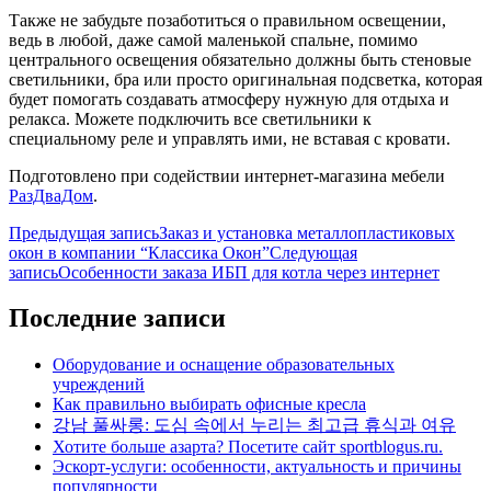
Также не забудьте позаботиться о правильном освещении,
ведь в любой, даже самой маленькой спальне, помимо
центрального освещения обязательно должны быть стеновые
светильники, бра или просто оригинальная подсветка, которая
будет помогать создавать атмосферу нужную для отдыха и
релакса. Можете подключить все светильники к
специальному реле и управлять ими, не вставая с кровати.
Подготовлено при содействии интернет-магазина мебели
РазДваДом
.
Навигация
Предыдущая запись
Заказ и установка металлопластиковых
окон в компании “Классика Окон”
Следующая
по
запись
Особенности заказа ИБП для котла через интернет
записям
Последние записи
Оборудование и оснащение образовательных
учреждений
Как правильно выбирать офисные кресла
강남 풀싸롱: 도심 속에서 누리는 최고급 휴식과 여유
Хотите больше азарта? Посетите сайт sportblogus.ru.
Эскорт-услуги: особенности, актуальность и причины
популярности