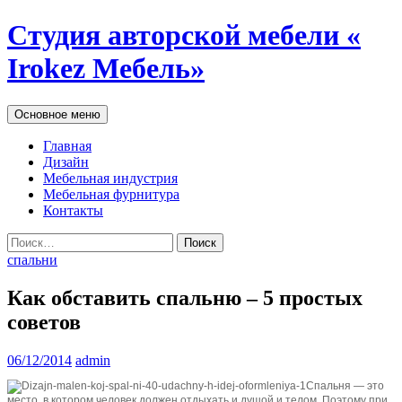
Студия авторской мебели «
Irokez Мебель»
Поиск
Перейти
Основное меню
к
содержимому
Главная
Дизайн
Мебельная индустрия
Мебельная фурнитура
Контакты
Найти:
спальни
Как обставить спальню – 5 простых
советов
06/12/2014
admin
Спальня — это
место, в котором человек должен отдыхать и душой и телом. Поэтому при